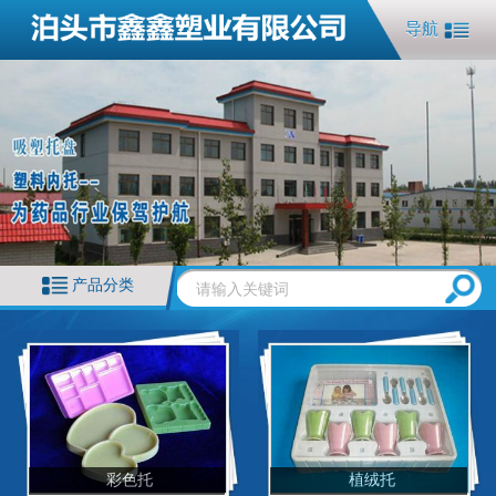
导航
产品分类
彩色托
植绒托