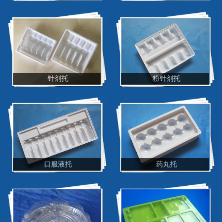
针剂托
粉针剂托
口服液托
药丸托