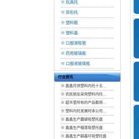
※
玩具托
※
异形托
※
塑料瓶
※
塑料盖
※
口服液吸管
※
药用玻璃瓶
※
口服液玻璃瓶
行业资讯
※
鑫鑫月饼塑料内托十五…
※
农民朋友采用塑料内托…
※
超市里所有的产品都用…
※
塑料内托发展时本公司…
※
鑫鑫生产龘罅吸塑托盘
※
鑫鑫生产榴莲吸塑托盘
※
鑫鑫生产嗣靐吇吸塑托盘