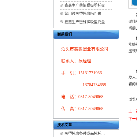
※
鑫鑫生产薯籣鞣吸塑托盘
※
您用过吸塑托盘吗？来…
虽然
过精
※
鑫鑫生产嶞鰇铧吸塑托盘
当前
联系我们
作为
能够
泊头市鑫鑫塑业有限公司
墨或
联系人：范经理
化妆
手 机：15131731966
发人
颖的
13784734659
电 话：0317-8049868
浏览
传 真：0317-8049868
上一
下一
技术文章
※
吸塑托盘各种成品托托…