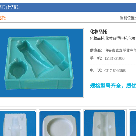
液托
|
针剂托
|
品托
当前位置
化妆品托
化妆品托,化妆品塑料托,化
供应商：
泊头市鑫鑫塑业有
手 机：
15131731966
电 话：
0317-8049868
规格型号齐全，质