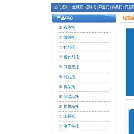
热门点击：
塑料瓶
|
植绒托
|
异型托
|
食品托
|
口服
化妆
产品中心
※
彩色托
※
植绒托
※
针剂托
※
粉针剂托
※
口服液托
※
药丸托
※
食品托
※
保健品托
※
化妆品托
※
工具托
※
电子件托