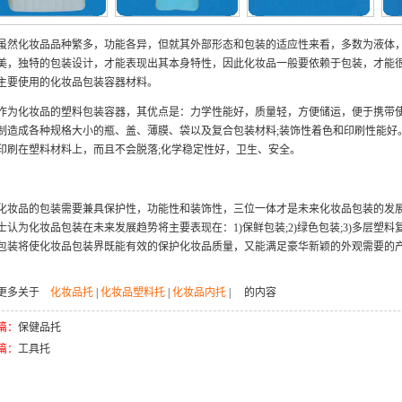
化妆品品种繁多，功能各异，但就其外部形态和包装的适应性来看，多数为液体，
美，独特的包装设计，才能表现出其本身特性，因此化妆品一般要依赖于包装，才能
主要使用的化妆品包装容器材料。
化妆品的塑料包装容器，其优点是：力学性能好，质量轻，方便储运，便于携带使用
制造成各种规格大小的瓶、盖、薄膜、袋以及复合包装材料;装饰性着色和印刷性能好
印刷在塑料材料上，而且不会脱落;化学稳定性好，卫生、安全。
品的包装需要兼具保护性，功能性和装饰性，三位一体才是未来化妆品包装的发展
士认为化妆品包装在未来发展趋势将主要表现在：1)保鲜包装;2)绿色包装;3)多层塑料复
包装将使化妆品包装界既能有效的保护化妆品质量，又能满足豪华新颖的外观需要的
更多关于
化妆品托
|
化妆品塑料托
|
化妆品内托
| 的内容
篇：
保健品托
篇：
工具托